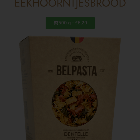
EEKHOORNTJESBROOD
500 g - €5,20