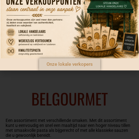
TORSADE
500 g - €4,50
Onze lokale verkopers
BELGOURMET
Een assortiment met verschillende smaken. Met dit assortiment
kunt u eenvoudig en snel een maaltijd naar een hoger niveau tillen
met smaakvolle pasta als bijgerecht of met alle klassieke sauzen
die u gewoonlijk bereidt.