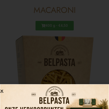
MACARONI
400 g - €4,50