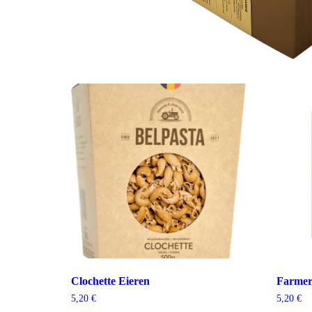
Clochette Eieren
Farmer
5,20
€
5,20
€