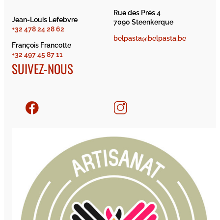
Rue des Prés 4
Jean-Louis Lefebvre
7090 Steenkerque
+32 478 24 28 62
belpasta@belpasta.be
François Francotte
+32 497 45 87 11
SUIVEZ-NOUS