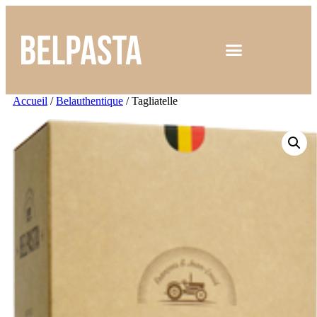
Accueil
/
Belauthentique
/ Tagliatelle