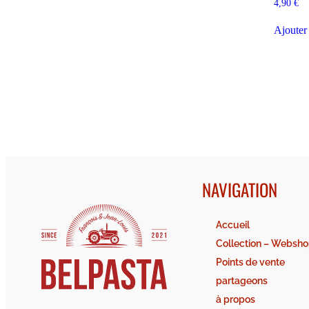
4,90
€
Ajouter
NAVIGATION
Accueil
Collection – Websh
Points de vente
partageons
à propos