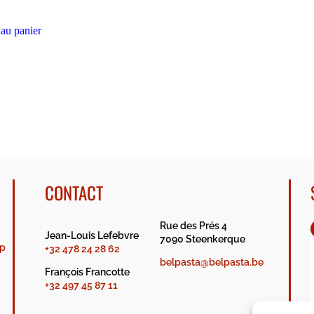
 au panier
CONTACT
Rue des Prés 4
Jean-Louis Lefebvre
7090 Steenkerque
op
+32 478 24 28 62
belpasta@belpasta.be
François Francotte
+32 497 45 87 11