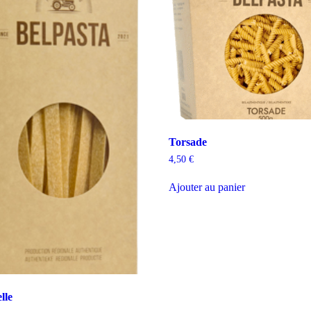
Torsade
4,50
€
Ajouter au panier
lle