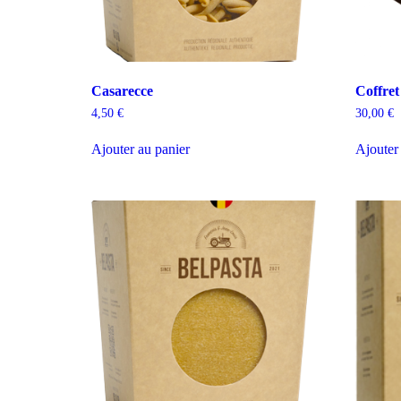
Casarecce
Coffret
4,50
€
30,00
€
Ajouter au panier
Ajouter