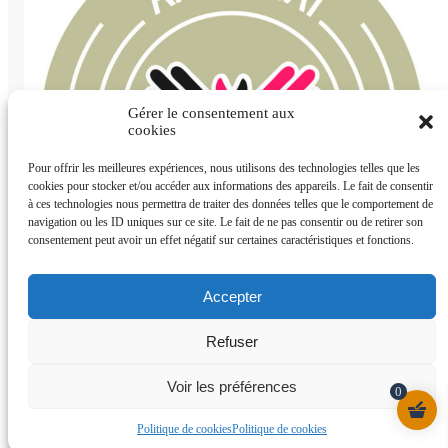
Gérer le consentement aux
cookies
Pour offrir les meilleures expériences, nous utilisons des technologies telles que les
cookies pour stocker et/ou accéder aux informations des appareils. Le fait de consentir
à ces technologies nous permettra de traiter des données telles que le comportement de
navigation ou les ID uniques sur ce site. Le fait de ne pas consentir ou de retirer son
consentement peut avoir un effet négatif sur certaines caractéristiques et fonctions.
Accepter
Refuser
Belpasta //
Website
Voir les préférences
0
©
designed by Arkam.be
/
2026
Politique cookies UE
Politique de cookies
Politique de cookies